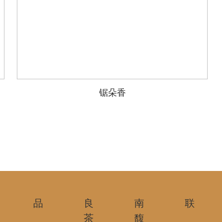
锯朵香
品
良
南
联
茶
馥