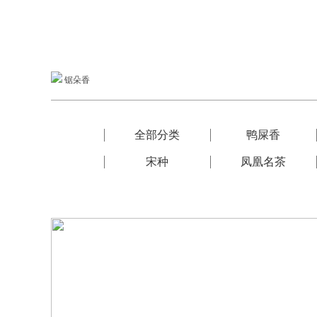
锯朵香
全部分类
鸭屎香
宋种
凤凰名茶