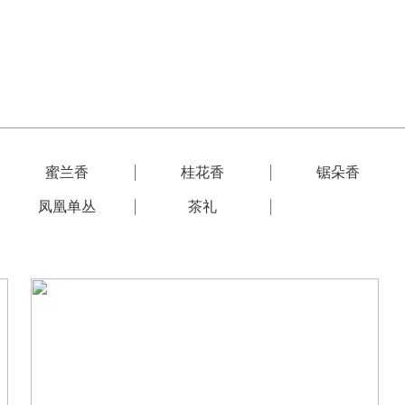
蜜兰香
桂花香
锯朵香
凤凰单丛
茶礼