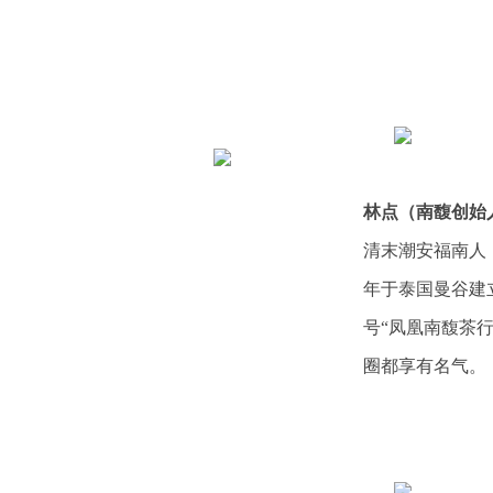
林点（南馥创始
清末潮安福南人，
年于泰国曼谷建
号“凤凰南馥茶行
圈都享有名气。