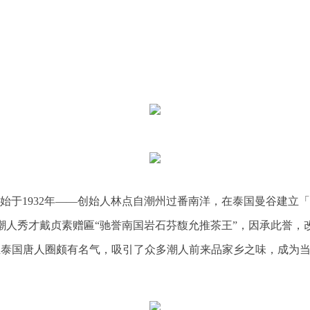
始于1932年——创始人林点自潮州过番南洋，在泰国曼谷建立
潮人秀才戴贞素赠匾“驰誉南国岩石芬馥允推茶王”，因承此誉，
国唐人圈颇有名气，吸引了众多潮人前来品家乡之味，成为当地