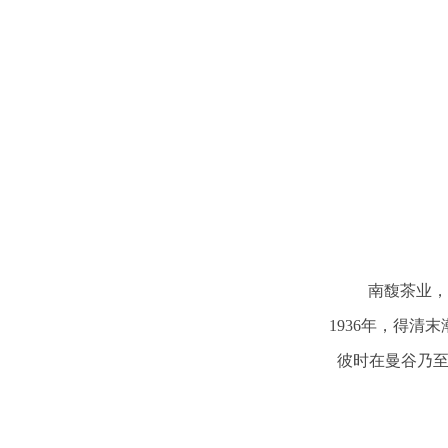
南馥茶业，
1936年，得清末
彼时在曼谷乃至泰