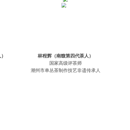
人）
林程辉（南馥第四代茶人）
国家高级评茶师
潮州市单丛茶制作技艺非遗传承人