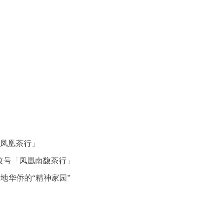
「凤凰茶行」
改号「凤凰南馥茶行」
华侨的“精神家园”