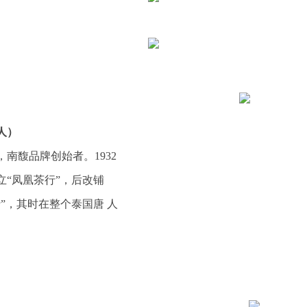
人）
南馥品牌创始者。1932
立“凤凰茶行”，后改铺
”，其时在整个泰国唐 人